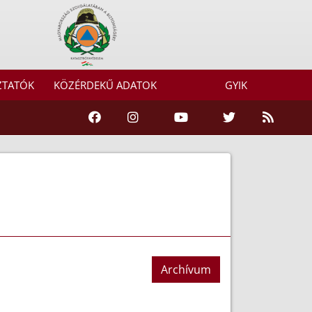
ZTATÓK
KÖZÉRDEKŰ ADATOK
GYIK
Archívum