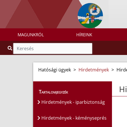
MAGUNKRÓL
HÍREINK
Hatósági ügyek
>
Hirdetmények
>
Hird
H
Tartalomjegyzék
Hirdetmények - iparbiztonság
Hirdetmények - kéményseprés