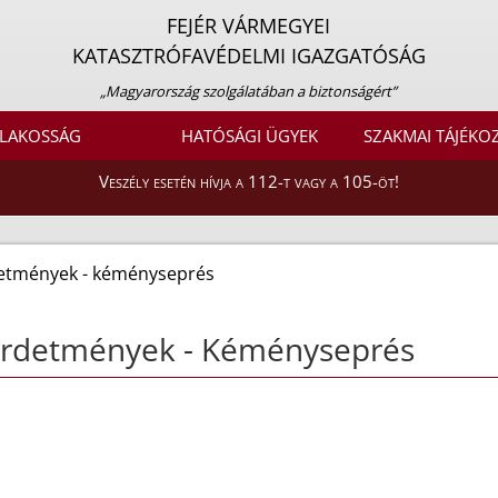
FEJÉR VÁRMEGYEI
KATASZTRÓFAVÉDELMI IGAZGATÓSÁG
„Magyarország szolgálatában a biztonságért”
LAKOSSÁG
HATÓSÁGI ÜGYEK
SZAKMAI TÁJÉKO
Veszély esetén hívja a 112-t vagy a 105-öt!
etmények - kéményseprés
irdetmények - Kéményseprés