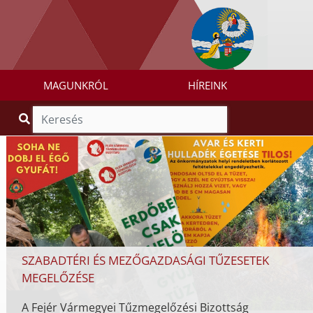
MAGUNKRÓL
HÍREINK
SZABADTÉRI ÉS MEZŐGAZDASÁGI TŰZESETEK
MEGELŐZÉSE
A Fejér Vármegyei Tűzmegelőzési Bizottság