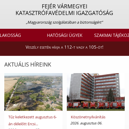
FEJÉR VÁRMEGYEI
KATASZTRÓFAVÉDELMI IGAZGATÓSÁG
„Magyarország szolgálatában a biztonságért”
LAKOSSÁG
HATÓSÁGI ÜGYEK
SZAKMAI TÁJÉKO
Veszély esetén hívja a 112-t vagy a 105-öt!
AKTUÁLIS HÍREINK
Tűz keletkezett augusztus 6-
Köszönetnyilvánítás
2026. augusztus 06.
án délelőtt Ercsi...