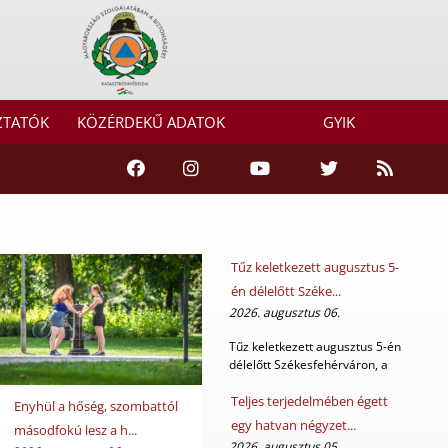
ZTATÓK
KÖZÉRDEKŰ ADATOK
GYIK
Tűz keletkezett augusztus 5-
én délelőtt Széke...
2026. augusztus 06.
Tűz keletkezett augusztus 5-én
délelőtt Székesfehérváron, a
Kapos utcá...
Teljes terjedelmében égett
Enyhül a hőség, szombattól
egy hatvan négyzet...
másodfokú lesz a h...
2026. augusztus 05.