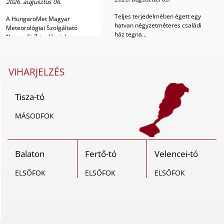
2026. augusztus 06.
Teljes terjedelmében égett egy
A HungaroMet Magyar
hatvan négyzetméteres családi
Meteorológiai Szolgáltató
ház tegna...
Nonprofit Zrt. előrejelz...
VIHARJELZÉS
Tisza-tó
MÁSODFOK
Balaton
Fertő-tó
Velencei-tó
ELSŐFOK
ELSŐFOK
ELSŐFOK