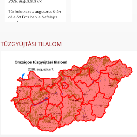
2026. augusztus 07.
Tűz keletkezett augusztus 6-án
délelőtt Ercsiben, a Nefelejcs
utca és ...
TŰZGYÚJTÁSI TILALOM