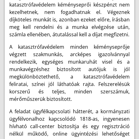
katasztrófavédelem kéményseprői készpénzt nem
kezelhetnek, nem fogadhatnak el. Végeznek
díjköteles munkát is, azonban ezeket előre, írásban
meg kell rendelni és a munka elvégzése után,
számla ellenében, átutalással kell a díjat megfizetni.
A katasztrófavédelem minden kéményseprője
végzett szakmunkás, arcképes igazolvánnyal
rendelkezik, egységes munkaruhát visel és a
munkavégzéshez biztosított autójuk is jól
megkülönböztethető, a katasztrófavédelem
feliratai, színei jól láthatóak rajta. Felszerelésük
korszerű és teljes, minden szerszámuk,
mérőműszerük biztosított.
A feladat ügyfélkapcsolati hátterét, a kormányzati
ügyfélvonalhoz kapcsolódó 1818-as, ingyenesen
hívható call-center biztosítja és egy regisztráció
nélkül működő, online ügyintézési lehetőséget