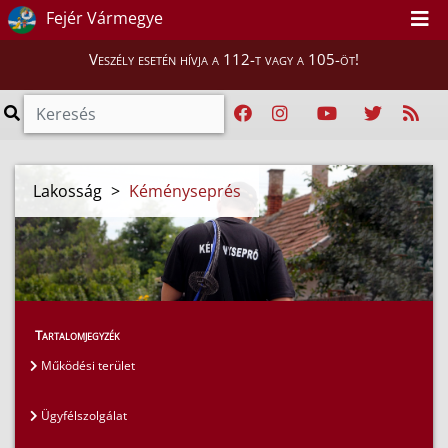
Fejér Vármegye
Veszély esetén hívja a 112-t vagy a 105-öt!
Lakosság
>
Kéményseprés
Tartalomjegyzék
Működési terület
Ügyfélszolgálat