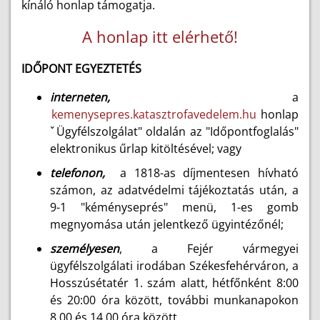
kínáló honlap támogatja.
A honlap itt elérhető!
IDŐPONT EGYEZTETÉS
interneten,
a
kemenysepres.katasztrofavedelem.hu
honlap
ˇÜgyfélszolgálat" oldalán az "Időpontfoglalás"
elektronikus űrlap kitöltésével; vagy
telefonon,
a 1818-as díjmentesen hívható
számon, az adatvédelmi tájékoztatás után, a
9-1 "kéményseprés" menü, 1-es gomb
megnyomása után jelentkező ügyintézőnél;
személyesen
, a Fejér vármegyei
ügyfélszolgálati irodában Székesfehérváron, a
Hosszúsétatér 1. szám alatt, hétfőnként 8:00
és 20:00 óra között, további munkanapokon
8.00 és 14.00 óra között.