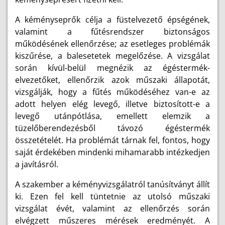
A kéményseprők célja a füstelvezető épségének,
valamint a fűtésrendszer biztonságos
működésének ellenőrzése; az esetleges problémák
kiszűrése, a balesetetek megelőzése. A vizsgálat
során kívül-belül megnézik az égéstermék-
elvezetőket, ellenőrzik azok műszaki állapotát,
vizsgálják, hogy a fűtés működéséhez van-e az
adott helyen elég levegő, illetve biztosított-e a
levegő utánpótlása, emellett elemzik a
tüzelőberendezésből távozó égéstermék
összetételét. Ha problémát tárnak fel, fontos, hogy
saját érdekében mindenki mihamarabb intézkedjen
a javításról.
A szakember a kéményvizsgálatról tanúsítványt állít
ki. Ezen fel kell tüntetnie az utolsó műszaki
vizsgálat évét, valamint az ellenőrzés során
elvégzett műszeres mérések eredményét. A