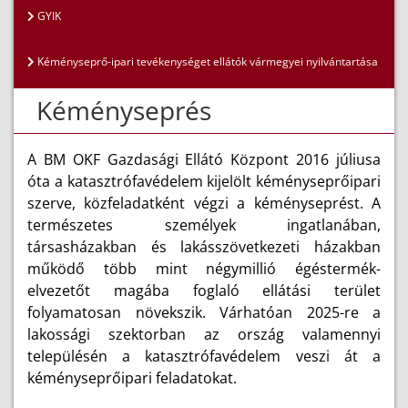
GYIK
Kéményseprő-ipari tevékenységet ellátók vármegyei nyilvántartása
Kéményseprés
A BM OKF Gazdasági Ellátó Központ 2016 júliusa
óta a katasztrófavédelem kijelölt kéményseprőipari
szerve, közfeladatként végzi a kéményseprést. A
természetes személyek ingatlanában,
társasházakban és lakásszövetkezeti házakban
működő több mint négymillió égéstermék-
elvezetőt magába foglaló ellátási terület
folyamatosan növekszik. Várhatóan 2025-re a
lakossági szektorban az ország valamennyi
településén a katasztrófavédelem veszi át a
kéményseprőipari feladatokat.