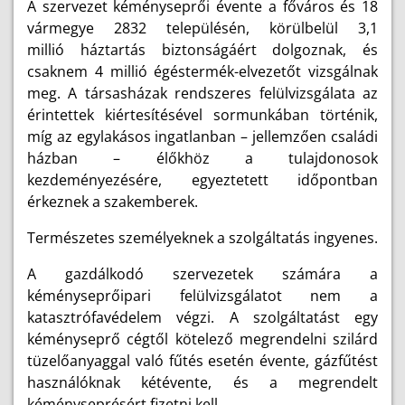
A szervezet kéményseprői évente a főváros és 18
vármegye 2832 telepü
lésén, körülbelül
3,1
millió háztartás biztonságáért dolgoznak, és
csaknem 4 millió égéstermék-elvezetőt vizsgálnak
meg. A társasházak rendszeres felülvizsgálata az
érintettek kiértesítésével sormunkában történik,
míg az egylakásos ingatlanban – jellemzően családi
házban – élőkhöz a tulajdonosok
kezdeményezésére, egyeztetett időpontban
érkeznek a szakemberek.
Természetes személyeknek a szolgáltatás ingyenes.
A gazdálkodó szervezetek számára a
kéményseprőipari felülvizsgálatot nem a
katasztrófavédelem végzi. A szolgáltatást egy
kéményseprő cégtől kötelező megrendelni szilárd
tüzelőanyaggal való fűtés esetén évente, gázfűtést
használóknak kétévente, és a megrendelt
kéményseprésért fizetni kell.