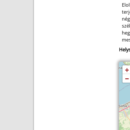
Elo
ter
nég
szé
heg
mes
Helys
+
−