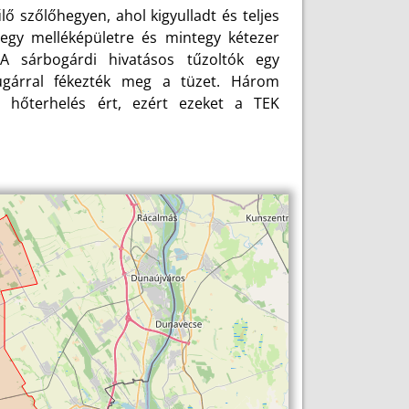
lő szőlőhegyen, ahol kigyulladt és teljes
 egy melléképületre és mintegy kétezer
 A sárbogárdi hivatásos tűzoltók egy
zsugárral fékezték meg a tüzet. Három
t hőterhelés ért, ezért ezeket a TEK