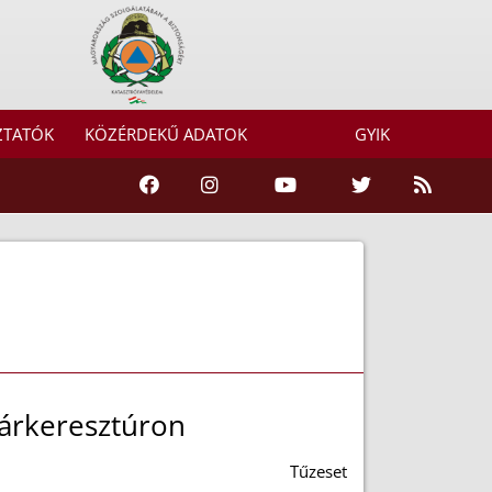
ZTATÓK
KÖZÉRDEKŰ ADATOK
GYIK
árkeresztúron
Tűzeset