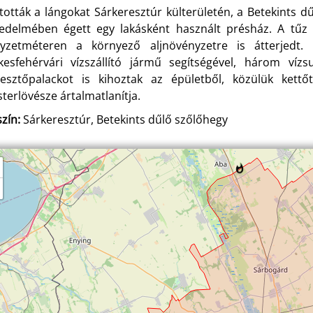
ltották a lángokat Sárkeresztúr külterületén, a Betekints dű
jedelmében égett egy lakásként használt présház. A tűz
yzetméteren a környező aljnövényzetre is átterjedt.
kesfehérvári vízszállító jármű segítségével, három ví
esztőpalackot is kihoztak az épületből, közülük kettő
terlövésze ártalmatlanítja.
zín:
Sárkeresztúr, Betekints dűlő szőlőhegy