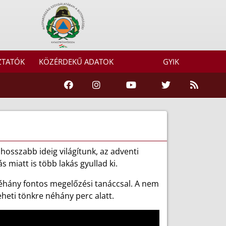
ZTATÓK
KÖZÉRDEKŰ ADATOK
GYIK
osszabb ideig világítunk, az adventi
 miatt is több lakás gyullad ki.
néhány fontos megelőzési tanáccsal. A nem
eheti tönkre néhány perc alatt.