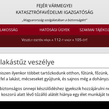
FEJÉR VÁRMEGYEI
KATASZTRÓFAVÉDELMI IGAZGATÓSÁG
„Magyarország szolgálatában a biztonságért”
LAKOSSÁG
HATÓSÁGI ÜGYEK
SZAKMAI TÁJÉKO
Veszély esetén hívja a 112-t vagy a 105-öt!
lakástűz veszélye
szen ilyenkor többet tartózkodunk otthon, fűtünk, főzünk, h
fel a lakást, mécseseket gyújtunk, és sajnos még a dohányzás
 biztonságos ünnepi készülődéshez igyekszik hozzájárulni 
koszorú alatt lévő tűzálló alátét hiánya egy élet munkáját t