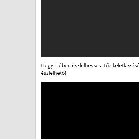
Hogy időben észlelhesse a tűz keletkezés
észlelhető!