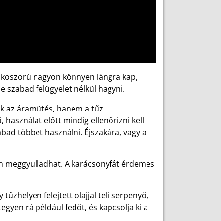
ti koszorú nagyon könnyen lángra kap,
ne szabad felügyelet nélkül hagyni.
ak az áramütés, hanem a tűz
használat előtt mindig ellenőrizni kell
bad többet használni. Éjszakára, vagy a
yen meggyulladhat. A karácsonyfát érdemes
tűzhelyen felejtett olajjal teli serpenyő,
tegyen rá például fedőt, és kapcsolja ki a