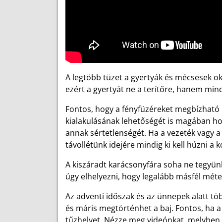
A legtöbb tüzet a gyertyák és mécsesek ok
ezért a gyertyát ne a terítőre, hanem mind
Fontos, hogy a fényfüzéreket megbízható
kialakulásának lehetőségét is magában hor
annak sértetlenségét. Ha a vezeték vagy 
távollétünk idejére mindig ki kell húzni a 
A kiszáradt karácsonyfára soha ne tegyün
úgy elhelyezni, hogy legalább másfél méter
Az adventi időszak és az ünnepek alatt több
és máris megtörténhet a baj. Fontos, ha a z
tűzhelyet. Nézze meg videónkat, melyben s