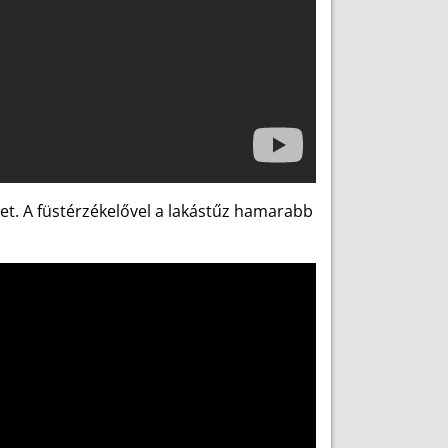
et. A füstérzékelővel a lakástűz hamarabb