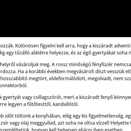
ozzák. Különösen figyelni kell arra, hogy a kiszáradt adven
ig egy tűzálló alátétre helyezze, és az égő gyertyákat soha 
 helyről vásároljuk meg. A rossz minőségű fényfüzér nemcs
dozza. Ha a korábbi években megvásárolt díszt vesszük elő, 
a hosszabbító megtört, eldeformálódott, megolvadt, nem sza
konnektorból.
k gyertyát vagy csillagszórót, mert a kiszáradt fenyő könn
re legyen a fűtőtesttől, kandallótól.
 időt töltünk a konyhában, elég egy kis figyelmetlenség, egy 
sír vagy olaj meggyullad, azt soha ne oltsa vízzel! Helyette 
zemléltetjük, hogyan kell helyesen eljárni ilyen esetben.