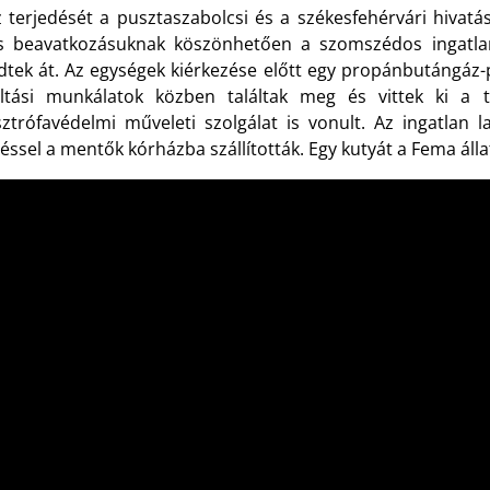
z terjedését a pusztaszabolcsi és a székesfehérvári hivatá
s beavatkozásuknak köszönhetően a szomszédos ingatla
edtek át. Az egységek kiérkezése előtt egy propánbutángáz
ltási munkálatok közben találtak meg és vittek ki a 
sztrófavédelmi műveleti szolgálat is vonult. Az ingatlan 
léssel a mentők kórházba szállították. Egy kutyát a Fema ál