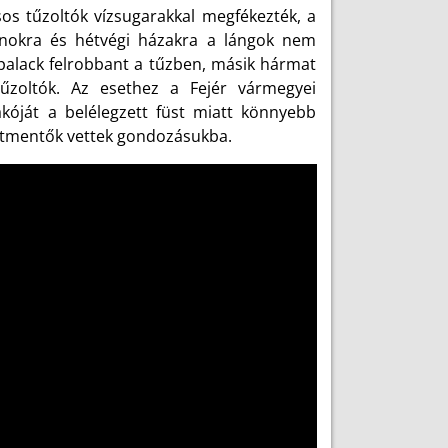
sos tűzoltók vízsugarakkal megfékezték, a
nokra és hétvégi házakra a lángok nem
-palack felrobbant a tűzben, másik hármat
tűzoltók. Az esethez a Fejér vármegyei
lakóját a belélegzett füst miatt könnyebb
latmentők vettek gondozásukba.