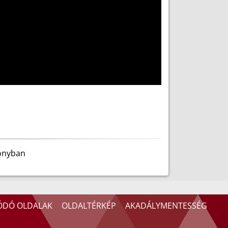
donyban
ÓDÓ OLDALAK
OLDALTÉRKÉP
AKADÁLYMENTESSÉG