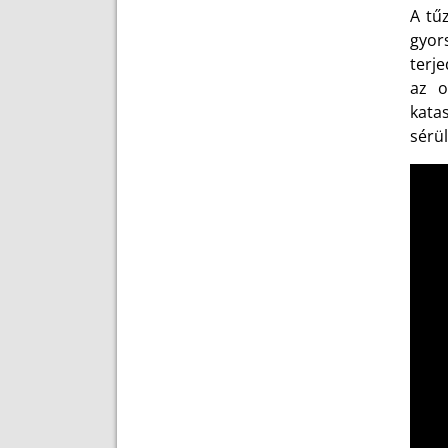
A tű
gyor
terj
az o
kata
sérü