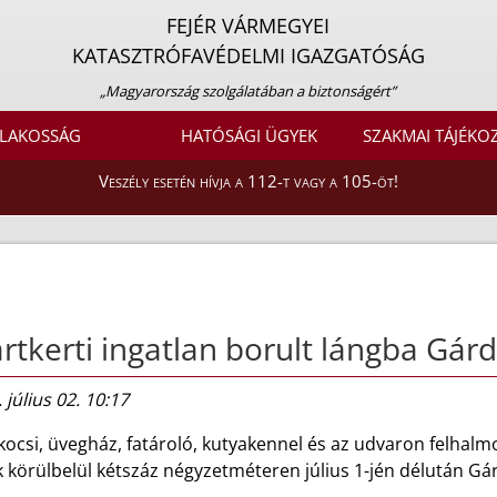
FEJÉR VÁRMEGYEI
KATASZTRÓFAVÉDELMI IGAZGATÓSÁG
„Magyarország szolgálatában a biztonságért”
LAKOSSÁG
HATÓSÁGI ÜGYEK
SZAKMAI TÁJÉKO
Veszély esetén hívja a 112-t vagy a 105-öt!
rtkerti ingatlan borult lángba Gá
 július 02. 10:17
ocsi, üvegház, fatároló, kutyakennel és az udvaron felhalmo
k körülbelül kétszáz négyzetméteren július 1-jén délután G