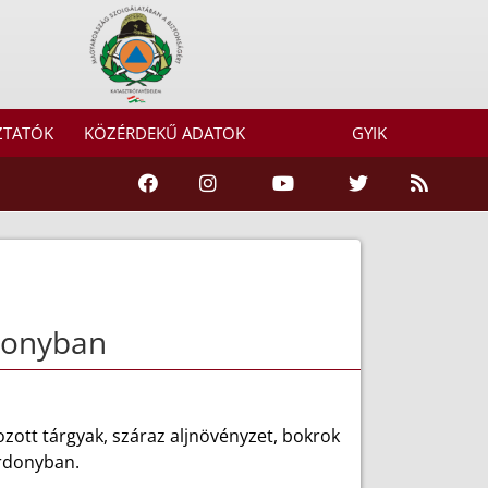
ZTATÓK
KÖZÉRDEKŰ ADATOK
GYIK
rdonyban
zott tárgyak, száraz aljnövényzet, bokrok
árdonyban.