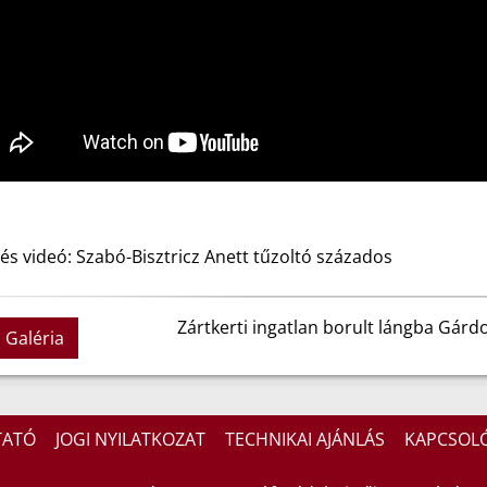
és videó: Szabó-Bisztricz Anett tűzoltó százados
Zártkerti ingatlan borult lángba Gár
Galéria
TATÓ
JOGI NYILATKOZAT
TECHNIKAI AJÁNLÁS
KAPCSOL