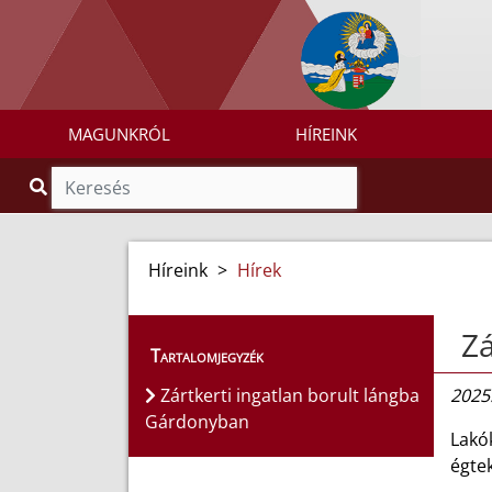
MAGUNKRÓL
HÍREINK
Híreink
>
Hírek
Zá
Tartalomjegyzék
Zártkerti ingatlan borult lángba
2025.
Gárdonyban
Lakók
égte