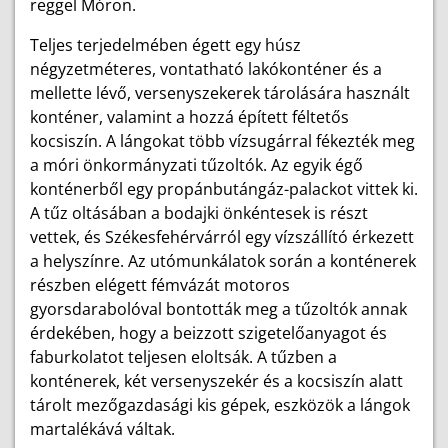
reggel Móron.
Teljes terjedelmében égett egy húsz
négyzetméteres, vontatható lakókonténer és a
mellette lévő, versenyszekerek tárolására használt
konténer, valamint a hozzá épített féltetős
kocsiszín. A lángokat több vízsugárral fékezték meg
a móri önkormányzati tűzoltók. Az egyik égő
konténerből egy propánbutángáz-palackot vittek ki.
A tűz oltásában a bodajki önkéntesek is részt
vettek, és Székesfehérvárról egy vízszállító érkezett
a helyszínre. Az utómunkálatok során a konténerek
részben elégett fémvázát motoros
gyorsdarabolóval bontották meg a tűzoltók annak
érdekében, hogy a beizzott szigetelőanyagot és
faburkolatot teljesen eloltsák. A tűzben a
konténerek, két versenyszekér és a kocsiszín alatt
tárolt mezőgazdasági kis gépek, eszközök a lángok
martalékává váltak.