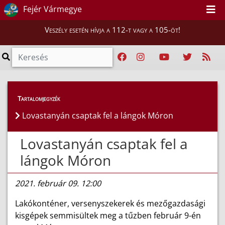
Fejér Vármegye
Veszély esetén hívja a 112-t vagy a 105-öt!
Híreink
>
Hírek
Tartalomjegyzék
Lovastanyán csaptak fel a lángok Móron
Lovastanyán csaptak fel a
lángok Móron
2021. február 09. 12:00
Lakókonténer, versenyszekerek és mezőgazdasági
kisgépek semmisültek meg a tűzben február 9-én