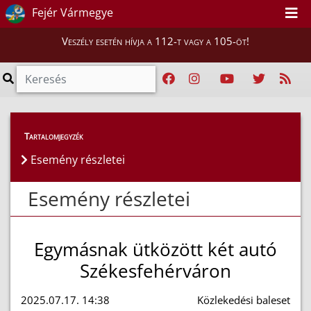
Fejér Vármegye
Veszély esetén hívja a 112-t vagy a 105-öt!
Esemény részletei
Tartalomjegyzék
Esemény részletei
Esemény részletei
Egymásnak ütközött két autó
Székesfehérváron
2025.07.17. 14:38
Közlekedési baleset