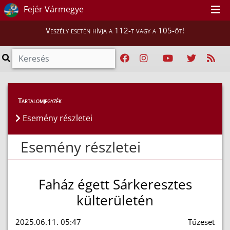
Fejér Vármegye
Veszély esetén hívja a 112-t vagy a 105-öt!
Esemény részletei
Tartalomjegyzék
Esemény részletei
Esemény részletei
Faház égett Sárkeresztes
külterületén
2025.06.11. 05:47
Tűzeset