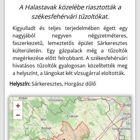
A Halastavak közelébe riasztották a
székesfehérvári tűzoltókat.
Kigyulladt és teljes terjedelmében égett egy
nagyjából negyven négyzetméteres,
faszerkezetű, lemeztetős épület Sárkeresztes
külterületén. Egy gázpalack még a tűzoltók
megérkezése előtt felrobbant. A székesfehérvári
hivatásos tűzoltók gyalogosan közelítették meg
a helyszínt, a lángokat két vízsugárral eloltották.
Helyszín:
Sárkeresztes, Horgász dűlő
+
−