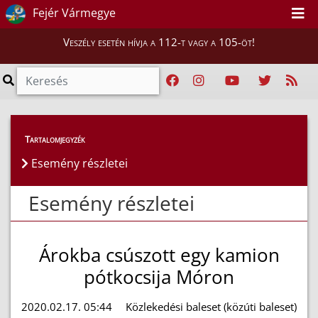
Fejér Vármegye
Veszély esetén hívja a 112-t vagy a 105-öt!
Esemény részletei
Tartalomjegyzék
Esemény részletei
Esemény részletei
Árokba csúszott egy kamion
pótkocsija Móron
2020.02.17. 05:44
Közlekedési baleset (közúti baleset)