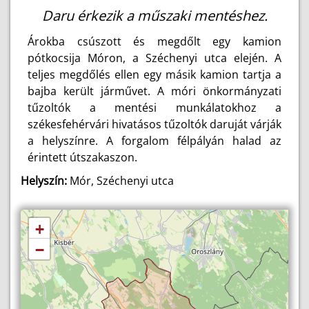
Daru érkezik a műszaki mentéshez.
Árokba csúszott és megdőlt egy kamion
pótkocsija Móron, a Széchenyi utca elején. A
teljes megdőlés ellen egy másik kamion tartja a
bajba került járművet. A móri önkormányzati
tűzoltók a mentési munkálatokhoz a
székesfehérvári hivatásos tűzoltók daruját várják
a helyszínre. A forgalom félpályán halad az
érintett útszakaszon.
Helyszín:
Mór, Széchenyi utca
+
−