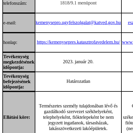
1818/9.1 menüpont
telefonszám:
kemenysepro.ugyfelszolgalat@katved.gov.hu
es
e-mail:
https://kemenysepres.katasztrofavedelem.hu/
www.
honlap:
Tevékenység
2023. január 20.
megkezdésének
időpontja:
Tevékenység
Határozatlan
befejezésének
időpontja:
Természetes személy tulajdonában lévő és
gazdálkodó szervezet székhelyeként,
Ellátási köre:
telephelyeként, fióktelepeként be nem
széke
jegyzett ingatlanok, társasházak,
fiót
lakásszövetkezeti lakóépületek.
(ne