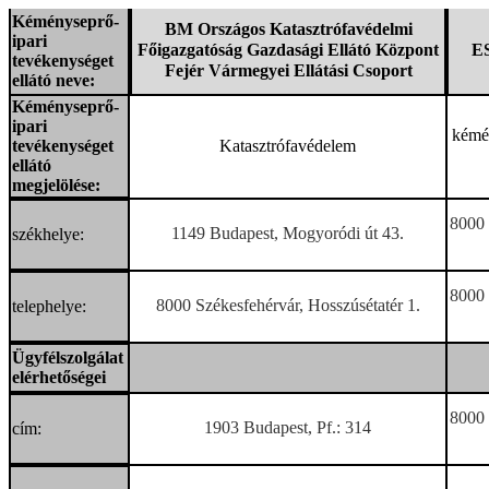
Kéményseprő-
BM Országos Katasztrófavédelmi
ipari
Főigazgatóság Gazdasági Ellátó Központ
E
tevékenységet
Fejér Vármegyei Ellátási Csoport
ellátó neve:
Kéményseprő-
ipari
kémén
tevékenységet
Katasztrófavédelem
ellátó
megjelölése:
8000 
1149 Budapest, Mogyoródi út 43.
székhelye:
8000 
8000 Székesfehérvár, Hosszúsétatér 1.
telephelye:
Ügyfélszolgálat
elérhetőségei
8000 
1903 Budapest, Pf.: 314
cím: